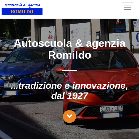
Toggl
navig
Autoscuola & agenzia
Romildo
...tradizione e innovazione,
dal 1927