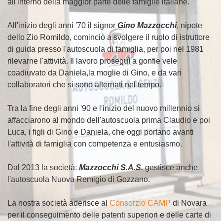
all'interno della maggior parte delle famiglie italiane.
All'inizio degli anni '70 il signor
Gino Mazzocchi
, nipote
dello Zio Romildo, cominciò a svolgere il ruolo di istruttore
di guida presso l'autoscuola di famiglia, per poi nel 1981
rilevarne l'attività. Il lavoro proseguì a gonfie vele
coadiuvato da Daniela,la moglie di Gino, e da vari
collaboratori che si sono alternati nel tempo.
Tra la fine degli anni '90 e l'inizio del nuovo millennio si
affacciarono al mondo dell'autoscuola prima Claudio e poi
Luca, i figli di Gino e Daniela, che oggi portano avanti
l'attività di famiglia con competenza e entusiasmo.
Dal 2013 la società:
Mazzocchi S.A.S.
gestisce anche
l'autoscuola Nuova Remigio di Gozzano.
La nostra società aderisce al
Consorzio CAMP
di Novara
per il conseguimento delle patenti superiori e delle carte di